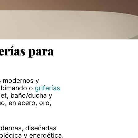
erías para
os modernos y
, bimando o
griferías
det, baño/ducha y
, en acero, oro,
modernas, diseñadas
ológica y energética,