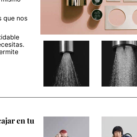
s que nos
xidable
cesitas.
permite
ajar en tu