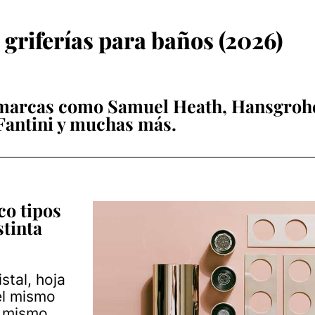
griferías para baños (2026)
 marcas como Samuel Heath, Hansgrohe
Fantini y muchas más.
co tipos
stinta
stal, hoja
el mismo
l mismo