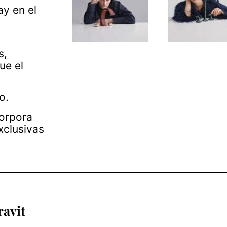
ay en el
s,
ue el
go.
corpora
xclusivas
ravit