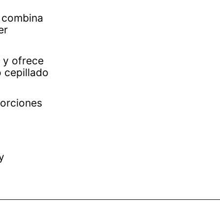
a combina
er
 y ofrece
 cepillado
porciones
o
y