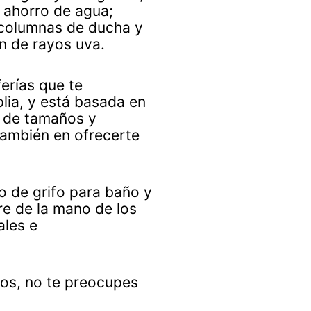
l ahorro de agua;
n columnas de ducha y
n de rayos uva.
erías que te
ia, y está basada en
d, de tamaños y
también en ofrecerte
 de grifo para baño y
re de la mano de los
ales e
mos, no te preocupes