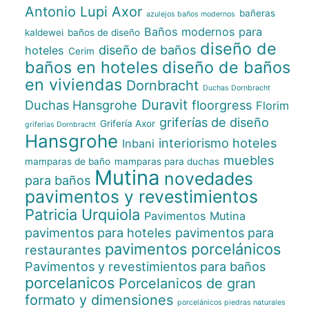
Antonio Lupi
Axor
bañeras
azulejos baños modernos
Baños modernos para
kaldewei
baños de diseño
diseño de
diseño de baños
hoteles
Cerim
baños en hoteles
diseño de baños
en viviendas
Dornbracht
Duchas Dornbracht
Duravit
Duchas Hansgrohe
floorgress
Florim
griferías de diseño
Grifería Axor
griferias Dornbracht
Hansgrohe
interiorismo hoteles
Inbani
muebles
mamparas de baño
mamparas para duchas
Mutina
novedades
para baños
pavimentos y revestimientos
Patricia Urquiola
Pavimentos Mutina
pavimentos para hoteles
pavimentos para
pavimentos porcelánicos
restaurantes
Pavimentos y revestimientos para baños
porcelanicos
Porcelanicos de gran
formato y dimensiones
porcelánicos piedras naturales