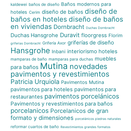
Baños modernos para
kaldewei
baños de diseño
diseño de
diseño de baños
hoteles
Cerim
baños en hoteles
diseño de baños
en viviendas
Dornbracht
Duchas Dornbracht
Duravit
Duchas Hansgrohe
floorgress
Florim
griferías de diseño
Grifería Axor
griferias Dornbracht
Hansgrohe
interiorismo hoteles
Inbani
muebles
mamparas de baño
mamparas para duchas
Mutina
novedades
para baños
pavimentos y revestimientos
Patricia Urquiola
Pavimentos Mutina
pavimentos para hoteles
pavimentos para
pavimentos porcelánicos
restaurantes
Pavimentos y revestimientos para baños
porcelanicos
Porcelanicos de gran
formato y dimensiones
porcelánicos piedras naturales
reformar cuartos de baño
Revestimientos grandes formatos