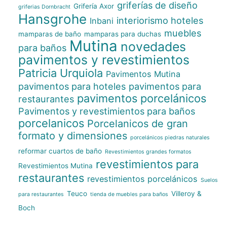
griferías de diseño
Grifería Axor
griferias Dornbracht
Hansgrohe
interiorismo hoteles
Inbani
muebles
mamparas de baño
mamparas para duchas
Mutina
novedades
para baños
pavimentos y revestimientos
Patricia Urquiola
Pavimentos Mutina
pavimentos para hoteles
pavimentos para
pavimentos porcelánicos
restaurantes
Pavimentos y revestimientos para baños
porcelanicos
Porcelanicos de gran
formato y dimensiones
porcelánicos piedras naturales
reformar cuartos de baño
Revestimientos grandes formatos
revestimientos para
Revestimientos Mutina
restaurantes
revestimientos porcelánicos
Suelos
Teuco
Villeroy &
para restaurantes
tienda de muebles para baños
Boch