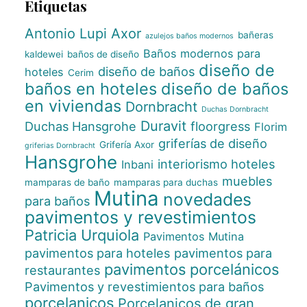
Etiquetas
Antonio Lupi
Axor
bañeras
azulejos baños modernos
Baños modernos para
kaldewei
baños de diseño
diseño de
diseño de baños
hoteles
Cerim
baños en hoteles
diseño de baños
en viviendas
Dornbracht
Duchas Dornbracht
Duravit
Duchas Hansgrohe
floorgress
Florim
griferías de diseño
Grifería Axor
griferias Dornbracht
Hansgrohe
interiorismo hoteles
Inbani
muebles
mamparas de baño
mamparas para duchas
Mutina
novedades
para baños
pavimentos y revestimientos
Patricia Urquiola
Pavimentos Mutina
pavimentos para hoteles
pavimentos para
pavimentos porcelánicos
restaurantes
Pavimentos y revestimientos para baños
porcelanicos
Porcelanicos de gran