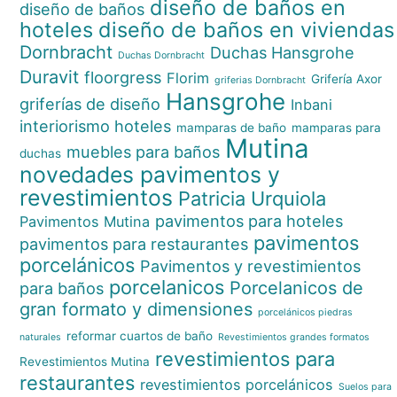
diseño de baños en
diseño de baños
hoteles
diseño de baños en viviendas
Dornbracht
Duchas Hansgrohe
Duchas Dornbracht
Duravit
floorgress
Florim
Grifería Axor
griferias Dornbracht
Hansgrohe
griferías de diseño
Inbani
interiorismo hoteles
mamparas de baño
mamparas para
Mutina
muebles para baños
duchas
novedades pavimentos y
revestimientos
Patricia Urquiola
pavimentos para hoteles
Pavimentos Mutina
pavimentos
pavimentos para restaurantes
porcelánicos
Pavimentos y revestimientos
porcelanicos
Porcelanicos de
para baños
gran formato y dimensiones
porcelánicos piedras
reformar cuartos de baño
naturales
Revestimientos grandes formatos
revestimientos para
Revestimientos Mutina
restaurantes
revestimientos porcelánicos
Suelos para