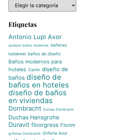
Etiquetas
Antonio Lupi
Axor
bañeras
azulejos baños modernos
kaldewei
baños de diseño
Baños modernos para
diseño de
hoteles
Cerim
diseño de
baños
baños en hoteles
diseño de baños
en viviendas
Dornbracht
Duchas Dornbracht
Duchas Hansgrohe
Duravit
floorgress
Florim
Grifería Axor
griferias Dornbracht